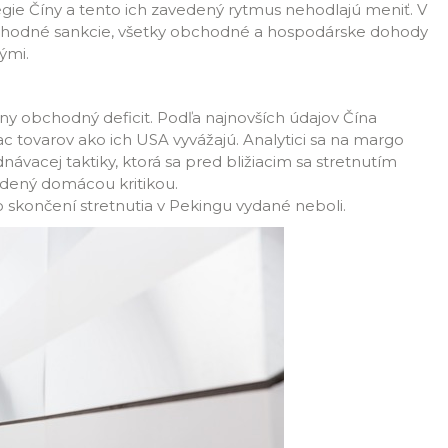
ie Číny a tento ich zavedený rytmus nehodlajú meniť. V
bchodné sankcie, všetky obchodné a hospodárske dohody
ými.
álny obchodný deficit. Podľa najnovších údajov Čína
ac tovarov ako ich USA vyvážajú. Analytici sa na margo
ednávacej taktiky, ktorá sa pred bližiacim sa stretnutím
udený domácou kritikou.
 skončení stretnutia v Pekingu vydané neboli.