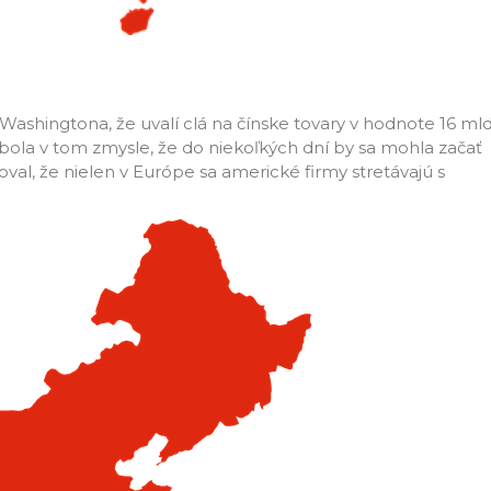
 Washingtona, že uvalí clá na čínske tovary v hodnote 16 mld
í bola v tom zmysle, že do niekoľkých dní by sa mohla začať
al, že nielen v Európe sa americké firmy stretávajú s