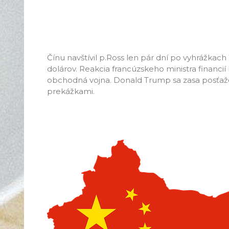
Čínu navštívil p.Ross len pár dní po vyhrážkach
dolárov. Reakcia francúzskeho ministra financi
obchodná vojna. Donald Trump sa zasa posťažov
prekážkami.