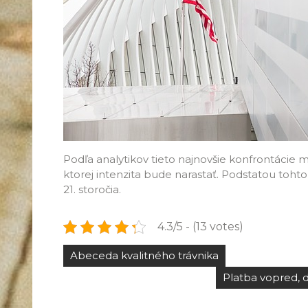
Podľa analytikov tieto najnovšie konfrontácie
ktorej intenzita bude narastať. Podstatou toht
21. storočia.
4.3/5 - (13 votes)
Navigace
Abeceda kvalitného trávnika
pro
Platba vopred, 
příspěvek