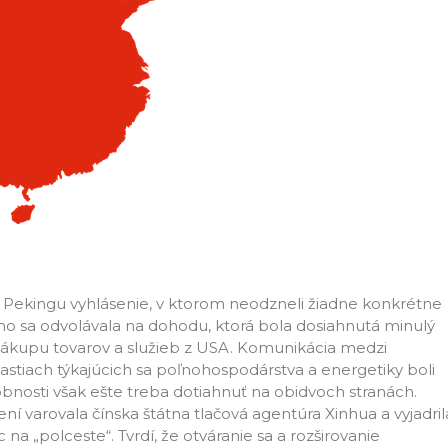
 Pekingu vyhlásenie, v ktorom neodzneli žiadne konkrétne
oho sa odvolávala na dohodu, ktorá bola dosiahnutá minulý
nákupu tovarov a služieb z USA. Komunikácia medzi
astiach týkajúcich sa poľnohospodárstva a energetiky boli
nosti však ešte treba dotiahnuť na obidvoch stranách.
 varovala čínska štátna tlačová agentúra Xinhua a vyjadril
na „polceste“. Tvrdí, že otváranie sa a rozširovanie