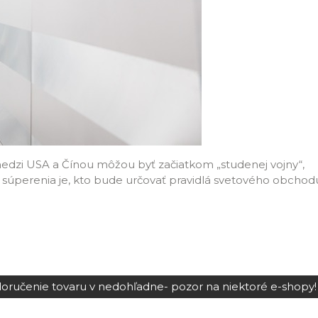
 medzi USA a Čínou môžou byť začiatkom „studenej vojny“,
o súperenia je, kto bude určovať pravidlá svetového obchod
doručenie tovaru v nedohľadne- pozor na niektoré e-shopy!