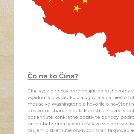
Čo na to Čína?
Čína vydala počas prebiehajúcich rozhovorov v
vyjadrenia o výsledku dialógov, ale namiesto t
mesiac vo Washingtone a hovorila o navýšení 
obidvoma stranami bola korektná, hlavne v obl
dosiahnuté konkrétne pozitívne dohody, podrob
Pred obchodnou vojnou však vo svojom vyhlásení
záujem o stretnutie obidvoch strán takpovediac 