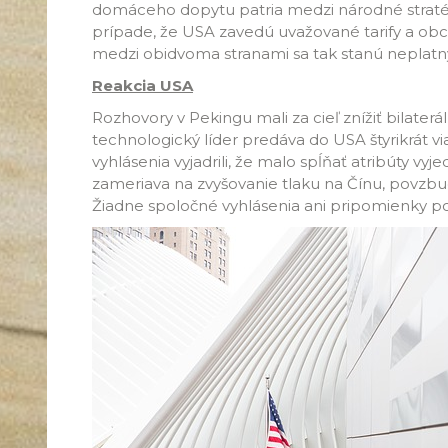
domáceho dopytu patria medzi národné stratég
prípade, že USA zavedú uvažované tarify a o
medzi obidvoma stranami sa tak stanú neplatn
Reakcia USA
Rozhovory v Pekingu mali za cieľ znížiť bilater
technologický líder
predáva do USA štyrikrát vi
vyhlásenia vyjadrili, že malo spĺňať atribúty vyj
zameriava na zvyšovanie tlaku na Čínu, povzb
Žiadne spoločné vyhlásenia ani pripomienky po