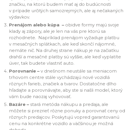
značku, na ktorú budem mať aj do budúcnosti
v prípade určitých samozrejmých, ale aj nečakaných
výdavkov.
Prenájom alebo kúpa –
obidve formy majú svoje
klady aj zápory, ale je len na vás pre ktorú sa
rozhodnete. Napríklad prenájom vyžaduje platbu
v mesačných splátkach, ale keď skončí nájomné,
nemáte nič. Na druhej strane nákup je na začiatku
drahší a mesačné platby sú vyššie, ale keď vyplatíte
úver, tak budete vlastniť auto.
Porovnanie –
v dnešnom neustále sa meniacom
trhovom centre stále vychádzajú nové vozidlá
rôznych farieb, značiek a tvarov. Dostatočne dlho
hľadajte a porovnávajte, aby ste si našli model, ktorý
vám bude naozaj vyhovovať.
Bazáre –
stará metóda nákupu a predaja, ale
môžete si prezrieť rôzne ponuky a porovnať ceny od
rôznych predajcov. Poskytujú vopred garantovanú
cenu na konkrétne vozidlo a väčšinou je možná
dohoda.