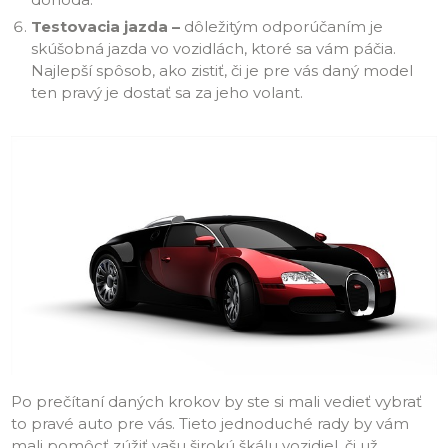
Testovacia jazda –
dôležitým odporúčaním je
skúšobná jazda vo vozidlách, ktoré sa vám páčia.
Najlepší spôsob, ako zistiť, či je pre vás daný model
ten pravý je dostať sa za jeho volant.
Po prečítaní daných krokov by ste si mali vedieť vybrať
to pravé auto pre vás. Tieto jednoduché rady by vám
mali pomôcť zúžiť vašu širokú škálu vozidiel, či už