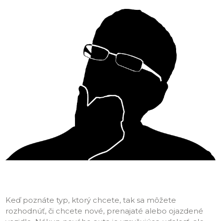
Keď poznáte typ, ktorý chcete, tak sa môžete
rozhodnúť, či chcete nové, prenajaté alebo ojazdené