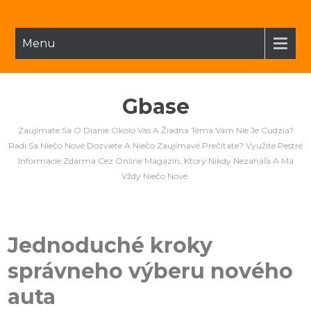
Menu
Gbase
Zaujímate Sa O Dianie Okolo Vás A Žiadna Téma Vám Nie Je Cudzia?
Radi Sa Niečo Nové Dozviete A Niečo Zaujímavé Prečítate? Využite Pestré
Informácie Zdarma Cez Online Magazín, Ktorý Nikdy Nezaháľa A Má
Vždy Niečo Nové.
Jednoduché kroky
správneho výberu nového
auta