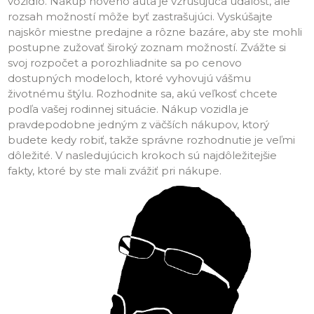
vozidlo. Nákup nového auta je vzrušujúca udalosť, ale
rozsah možností môže byť zastrašujúci. Vyskúšajte
najskôr miestne predajne a rôzne bazáre, aby ste mohli
postupne zužovať široký zoznam možností. Zvážte si
svoj rozpočet a porozhliadnite sa po cenovo
dostupných modeloch, ktoré vyhovujú vášmu
životnému štýlu. Rozhodnite sa, akú veľkosť chcete
podľa vašej rodinnej situácie. Nákup vozidla je
pravdepodobne jedným z väčších nákupov, ktorý
budete kedy robiť, takže správne rozhodnutie je veľmi
dôležité. V nasledujúcich krokoch sú najdôležitejšie
fakty, ktoré by ste mali zvážiť pri nákupe.