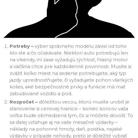
Potreby –
výber správneho modelu závisí od toho
kto ste a čo očakávate. Niektorí auto potrebujú len
na víkendy, iní zase vyžadujú rýchlosť, hlasný motor
a väčšina chce pre každodenné povinnosti. Musíte si
zvážiť koľko miest na sedenie potrebujete, aký typ
jazdy uprednostňujete, či vyžadujete pohon všetkých
kolies, aké bezpečnostné prvky a funkcie má mať
zabudované vozidlo a pod.
Rozpočet –
dôležitou vecou, ktorú musíte urobiť je
stanovenie si cenovej hranice – koniec koncov vaša
voľba bude obmedzená tým, čo si môžete dovoliť. To
sa ďalej vzťahuje aj na vaše mesačné výdavky –
náklady na pohonné hmoty, daň, poistka, nejaké
výdavky v prípade nehody, preto je dôležité vybrať