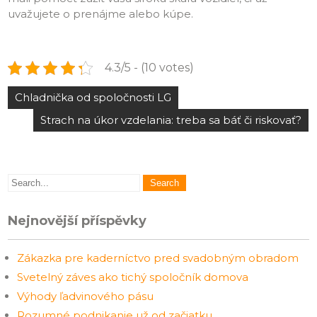
uvažujete o prenájme alebo kúpe.
4.3/5 - (10 votes)
Navigace
Chladnička od spoločnosti LG
pro
Strach na úkor vzdelania: treba sa báť či riskovať?
příspěvek
Nejnovější příspěvky
Zákazka pre kaderníctvo pred svadobným obradom
Svetelný záves ako tichý spoločník domova
Výhody ľadvinového pásu
Rozumné podnikanie už od začiatku