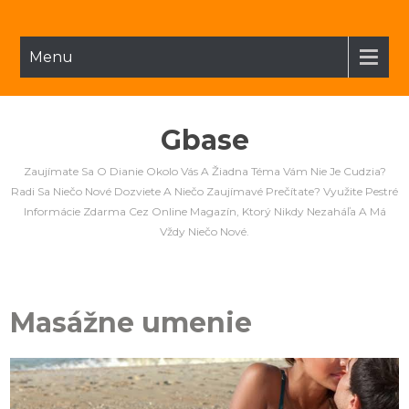
Menu
Gbase
Zaujímate Sa O Dianie Okolo Vás A Žiadna Téma Vám Nie Je Cudzia?
Radi Sa Niečo Nové Dozviete A Niečo Zaujímavé Prečítate? Využite Pestré
Informácie Zdarma Cez Online Magazín, Ktorý Nikdy Nezaháľa A Má
Vždy Niečo Nové.
Masážne umenie