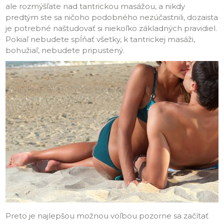
ale rozmýšľate nad tantrickou masážou, a nikdy
predtým ste sa ničoho podobného nezúčastnili, dozaista
je potrebné naštudovať si niekoľko základných pravidiel.
Pokiaľ nebudete spĺňať všetky, k tantrickej masáži,
bohužiaľ, nebudete pripustený.
Preto je najlepšou možnou voľbou pozorne sa začítať