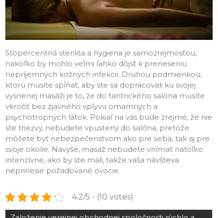
Stopercentná sterilita a hygiena je samozrejmosťou,
nakoľko by mohlo veľmi ľahko dôjsť k preneseniu
nepríjemných kožných infekcií. Druhou podmienkou,
ktorú musíte spĺňať, aby ste sa dopracovali ku svojej
vysnenej masáži je to, že do tantrického salóna musíte
vkročiť bez zjavného vplyvu omamných a
psychotropných látok. Pokiaľ na vás bude zrejmé, že nie
ste triezvy, nebudete vpustený do salóna, pretože
môžete byť nebezpečenstvom ako pre seba, tak aj pre
svoje okolie. Navyše, masáž nebudete vnímať natoľko
intenzívne, ako by ste mali, takže vaša návšteva
neprinesie požadované ovocie.
4.2/5 - (10 votes)
Navigace
Založenie verejnej obchodnej spoločnosti rýchlo a