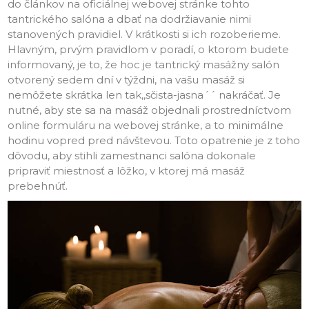
do článkov na oficiálnej webovej stránke tohto
tantrického salóna a dbať na dodržiavanie nimi
stanovených pravidiel. V krátkosti si ich rozoberieme.
Hlavným, prvým pravidlom v poradí, o ktorom budete
informovaný, je to, že hoc je tantrický masážny salón
otvorený sedem dní v týždni, na vašu masáž si
nemôžete skrátka len tak,,sčista-jasna´´ nakráčať. Je
nutné, aby ste sa na masáž objednali prostredníctvom
online formuláru na webovej stránke, a to minimálne
hodinu vopred pred návštevou. Toto opatrenie je z toho
dôvodu, aby stihli zamestnanci salóna dokonale
pripraviť miestnosť a lôžko, v ktorej má masáž
prebehnúť.