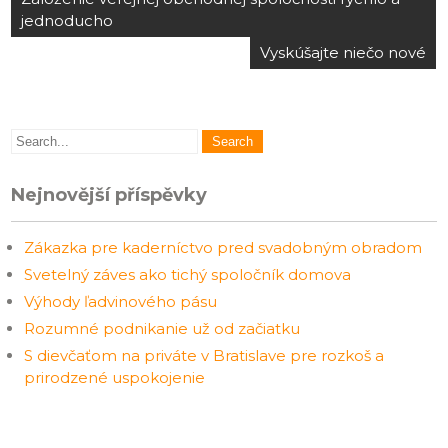
pro
jednoducho
příspěvek
Vyskúšajte niečo nové
Nejnovější příspěvky
Zákazka pre kaderníctvo pred svadobným obradom
Svetelný záves ako tichý spoločník domova
Výhody ľadvinového pásu
Rozumné podnikanie už od začiatku
S dievčaťom na priváte v Bratislave pre rozkoš a
prirodzené uspokojenie