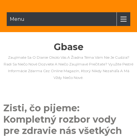
Menu
Gbase
Zaujímate Sa O Dianie Okolo Vás A Žiadna Téma Vám Nie Je Cudzia?
Radi Sa Niečo Nové Dozviete A Niečo Zaujímavé Prečítate? Využite Pestré
Informácie Zdarma Cez Online Magazín, Ktorý Nikdy Nezaháľa A Má
Vždy Niečo Nové.
Zisti, čo pijeme:
Kompletný rozbor vody
pre zdravie nás všetkých