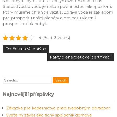
s ostatnými bytosťami a s celým svetom okolo nás.
Starostlivosť o vodu je našou povinnosťou, ale aj darom,
ktorý musíme chrániť a vážiť si. Zdravá voda je základom
pre prosperitu našej planéty a pre našu vlastnú
prosperitu a blahobyt.
4.1/5 - (12 votes)
Navigace
Darček na Valentýna
pro
Fakty o energetickej certifikácii
příspěvek
Nejnovější příspěvky
Zákazka pre kaderníctvo pred svadobným obradom
Svetelný záves ako tichý spoločník domova