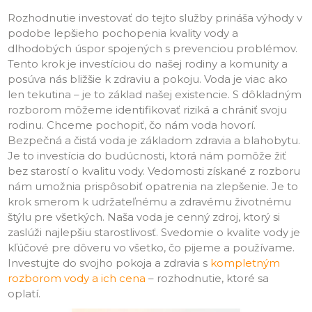
Rozhodnutie investovať do tejto služby prináša výhody v
podobe lepšieho pochopenia kvality vody a
dlhodobých úspor spojených s prevenciou problémov.
Tento krok je investíciou do našej rodiny a komunity a
posúva nás bližšie k zdraviu a pokoju. Voda je viac ako
len tekutina – je to základ našej existencie. S dôkladným
rozborom môžeme identifikovať riziká a chrániť svoju
rodinu. Chceme pochopiť, čo nám voda hovorí.
Bezpečná a čistá voda je základom zdravia a blahobytu.
Je to investícia do budúcnosti, ktorá nám pomôže žiť
bez starostí o kvalitu vody. Vedomosti získané z rozboru
nám umožnia prispôsobiť opatrenia na zlepšenie. Je to
krok smerom k udržateľnému a zdravému životnému
štýlu pre všetkých. Naša voda je cenný zdroj, ktorý si
zaslúži najlepšiu starostlivosť. Svedomie o kvalite vody je
kľúčové pre dôveru vo všetko, čo pijeme a používame.
Investujte do svojho pokoja a zdravia s
kompletným
rozborom vody a ich cena
– rozhodnutie, ktoré sa
oplatí.