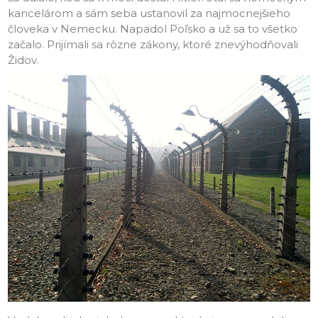
kancelárom a sám seba ustanovil za najmocnejšieho
človeka v Nemecku. Napadol Poľsko a už sa to všetko
začalo. Prijímali sa rôzne zákony, ktoré znevýhodňovali
Židov.