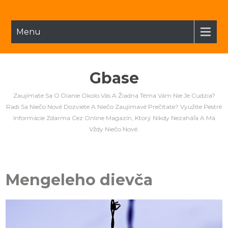
Menu
Gbase
Zaujímate Sa O Dianie Okolo Vás A Žiadna Téma Vám Nie Je Cudzia?
Radi Sa Niečo Nové Dozviete A Niečo Zaujímavé Prečítate? Využite Pestré
Informácie Zdarma Cez Online Magazín, Ktorý Nikdy Nezaháľa A Má
Vždy Niečo Nové.
Mengeleho dievča