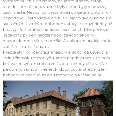
Vysťahovali ich z ich domov, na ktoré si samy zarobili
a pridelili im rôzne pivničné byty alebo byty v hrozivej
časti mesta. Neskôr ich vysťahovali do geta a potom ich
deportovali. Toto všetko opisuje Viola vo svojej knihe s jej
skutočným životným príbehom, ktorý je neuveriteľný až
hrozivý. Pri čítaní vás neraz zamrazí na chrbte, pretože
jej životný príbeh naozaj nebol závideniahodný
a napriek tomu všetko prežila. A nakoniec utiekla spolu
s ďalšími troma ženami.
Prežila štyri koncentračné tábory a dokonca usvedčila
jednu židovskú dozorkyňu, ktorá napriek tomu, že bola
tiež väzenkyňa im robila zo života niekedy ešte väčšie
peklo ako samotní nemeckí dozorcovia. Stretla ju len
náhodou a hneď sa za ňou rozbehla a kričala na ňu.