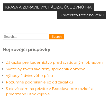
Navigace
KRÁSA A ZDRAVIE VYCHÁDZAJÚCE ZVNÚTRA
pro
Univerzita tretieho veku
příspěvek
Nejnovější příspěvky
Zákazka pre kaderníctvo pred svadobným obradom
Svetelný záves ako tichý spoločník domova
Výhody ľadvinového pásu
Rozumné podnikanie už od začiatku
S dievčaťom na priváte v Bratislave pre rozkoš a
prirodzené uspokojenie