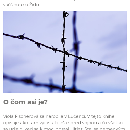
väčšinou so Židmi.
O čom asi je?
Viola Fischerová sa narodila v Lučenci. V tejto knihe
opisuje ako tam vyrastala ešte pred vojnou a čo všetko
sa udialo, keď sa k moci dostal Hitler. Stal sa nemeckým