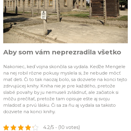
Aby som vám neprezradila všetko
Nakoniec, keď vojna skončila sa vydala. Keďže Mengele
na nej robil rôzne pokusy myslela si, že nebude môcť
mať deti. Či to tak naozaj bolo, sa dozviete na konci tejto
zdrvujúcej knihy. Kniha nie je pre každého, pretože
slabé povahy by ju nemuseli zvládnuť, ale začiatok si
môžu prečítať, pretože tam opisuje ešte aj svoju
mladosť a prvú lásku. Či sa za ňu aj vydala sa takisto
dozviete na konci knihy.
4.2/5 - (10 votes)