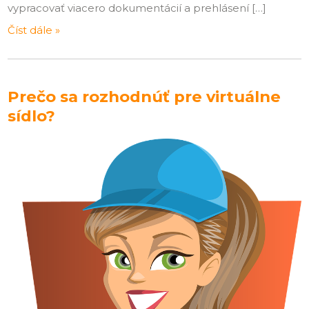
vypracovať viacero dokumentácií a prehlásení […]
Číst dále »
Prečo sa rozhodnúť pre virtuálne
sídlo?