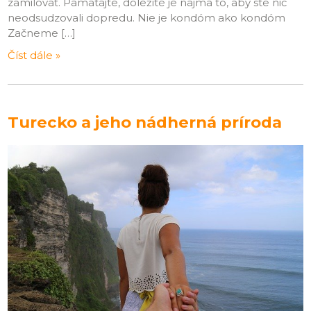
zamilovať. Pamätajte, dôležité je najmä to, aby ste nič
neodsudzovali dopredu. Nie je kondóm ako kondóm
Začneme […]
Číst dále »
Turecko a jeho nádherná príroda