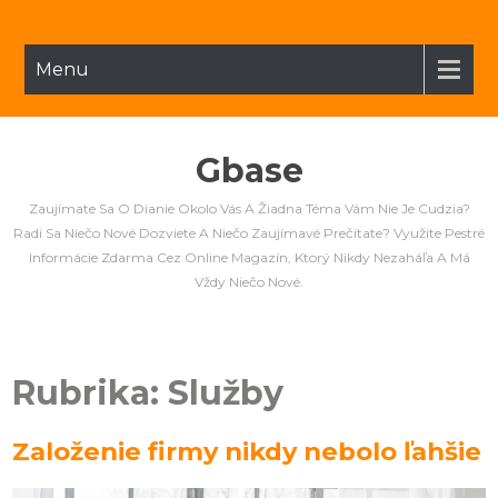
Menu
Gbase
Zaujímate Sa O Dianie Okolo Vás A Žiadna Téma Vám Nie Je Cudzia?
Radi Sa Niečo Nové Dozviete A Niečo Zaujímavé Prečítate? Využite Pestré
Informácie Zdarma Cez Online Magazín, Ktorý Nikdy Nezaháľa A Má
Vždy Niečo Nové.
Rubrika:
Služby
Založenie firmy nikdy nebolo ľahšie