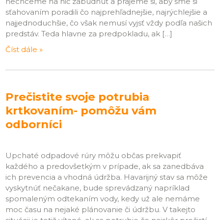
nechceme na nič zabudnúť a prajeme si, aby sme si
sťahovaním poradili čo najprehľadnejšie, najrýchlejšie a
najjednoduchšie, čo však nemusí vyjsť vždy podľa našich
predstáv. Teda hlavne za predpokladu, ak […]
Číst dále »
Prečistite svoje potrubia
krtkovaním- pomôžu vám
odborníci
Upchaté odpadové rúry môžu občas prekvapiť
každého a predovšetkým v prípade, ak sa zanedbáva
ich prevencia a vhodná údržba. Havarijný stav sa môže
vyskytnúť nečakane, bude sprevádzaný napríklad
spomaleným odtekaním vody, kedy už ale nemáme
moc času na nejaké plánovanie či údržbu. V takejto