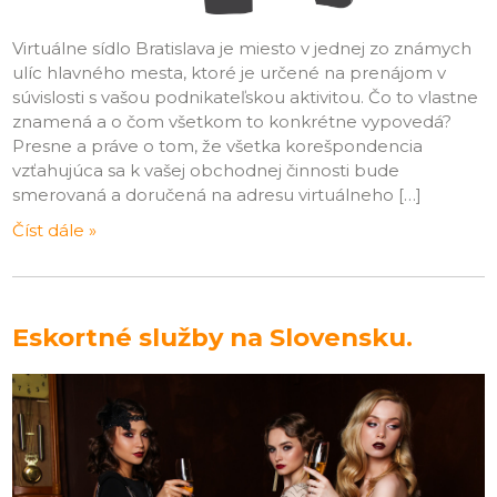
Virtuálne sídlo Bratislava je miesto v jednej zo známych
ulíc hlavného mesta, ktoré je určené na prenájom v
súvislosti s vašou podnikateľskou aktivitou. Čo to vlastne
znamená a o čom všetkom to konkrétne vypovedá?
Presne a práve o tom, že všetka korešpondencia
vzťahujúca sa k vašej obchodnej činnosti bude
smerovaná a doručená na adresu virtuálneho […]
Číst dále »
Eskortné služby na Slovensku.