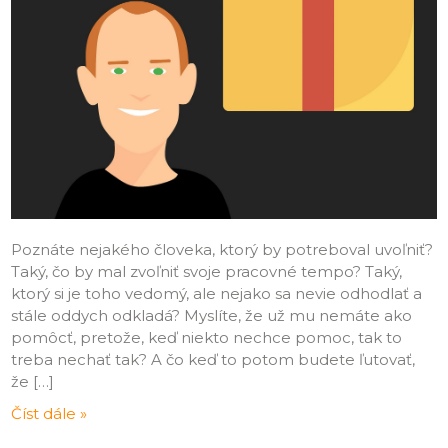
Poznáte nejakého človeka, ktorý by potreboval uvoľniť?
Taký, čo by mal zvoľniť svoje pracovné tempo? Taký,
ktorý si je toho vedomý, ale nejako sa nevie odhodlať a
stále oddych odkladá? Myslíte, že už mu nemáte ako
pomôcť, pretože, keď niekto nechce pomoc, tak to
treba nechať tak? A čo keď to potom budete ľutovať,
že […]
Číst dále »