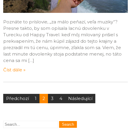
Poznáte to príslovie, „za málo peňazí, veľa muziky“?
Presne takto, by som opísala lacnú dovolenku v
Turecku od Happy Travel. keď môj milovaný prišiel s
prekvapením, že nám kúpil zájazd do tejto krajiny a
prezradil mi tú cenu, úprimne, zľakla som sa. Viem, že
last minute dovolenky stoja podstatne menej, no táto
cena sa mi […]
Číst dále »
Stránkování
Předchozí
1
2
3
4
Následující
příspěvků