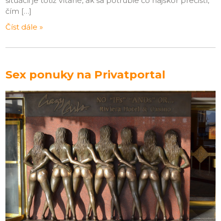
situácii je totiž vítané, ak sa potrubie čo najskôr prečistí,
čím […]
Číst dále »
Sex ponuky na Privatportal