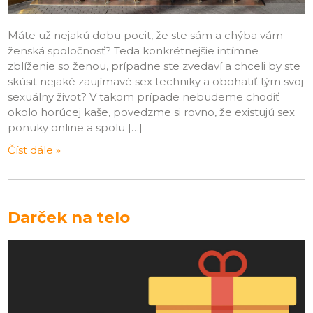
Máte už nejakú dobu pocit, že ste sám a chýba vám
ženská spoločnosť? Teda konkrétnejšie intímne
zblíženie so ženou, prípadne ste zvedaví a chceli by ste
skúsiť nejaké zaujímavé sex techniky a obohatiť tým svoj
sexuálny život? V takom prípade nebudeme chodiť
okolo horúcej kaše, povedzme si rovno, že existujú sex
ponuky online a spolu […]
Číst dále »
Darček na telo