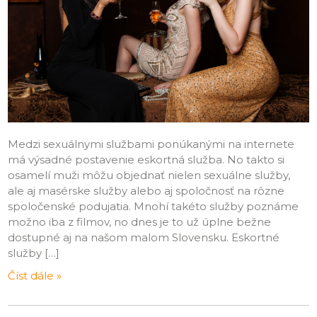
Medzi sexuálnymi službami ponúkanými na internete
má výsadné postavenie eskortná služba. No takto si
osamelí muži môžu objednať nielen sexuálne služby,
ale aj masérske služby alebo aj spoločnosť na rôzne
spoločenské podujatia. Mnohí takéto služby poznáme
možno iba z filmov, no dnes je to už úplne bežne
dostupné aj na našom malom Slovensku. Eskortné
služby […]
Číst dále »