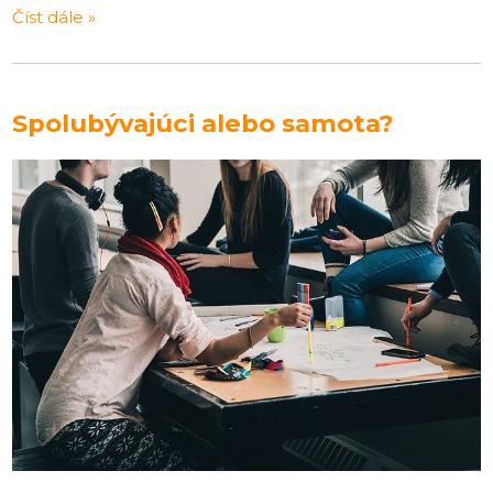
Číst dále »
Spolubývajúci alebo samota?