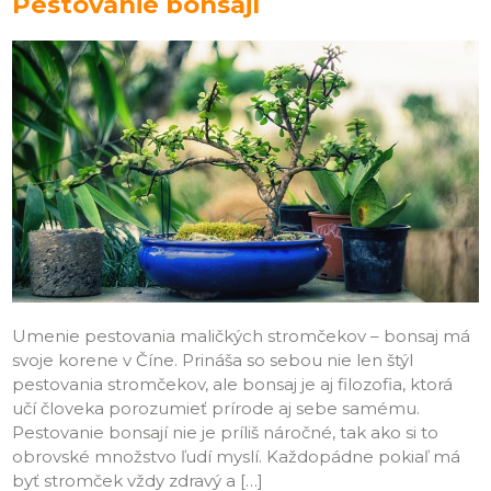
Pestovanie bonsají
Umenie pestovania maličkých stromčekov – bonsaj má
svoje korene v Číne. Prináša so sebou nie len štýl
pestovania stromčekov, ale bonsaj je aj filozofia, ktorá
učí človeka porozumieť prírode aj sebe samému.
Pestovanie bonsají nie je príliš náročné, tak ako si to
obrovské množstvo ľudí myslí. Každopádne pokiaľ má
byť stromček vždy zdravý a […]