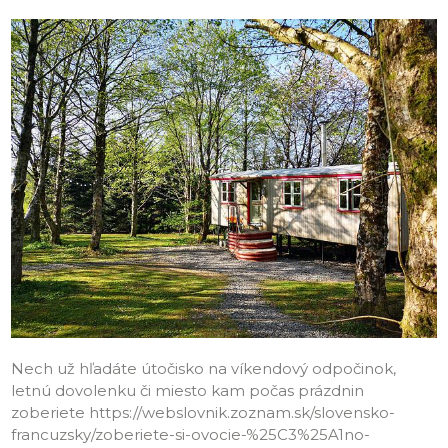
Nech už hľadáte útočisko na víkendový odpočinok,
letnú dovolenku či miesto kam počas prázdnin
zoberiete https://webslovnik.zoznam.sk/slovensko-
francuzsky/zoberiete-si-ovocie-%25C3%25A1no-