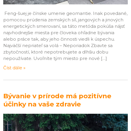
Feng-šuej je čínske umenie geomantie. Inak povedané,
pomocou prúdenia zemských síl, jangových a jinových
energetických smerovaní, sa táto metóda pokúša nájsť
najvhodnejšie miesta pre človeka ohľadne bývania
alebo práce tak, aby jeho činnosti viedli k úspechu.
Najväčší nepriateľ sa volá – Neporiadok Zbavte sa
zbytočností, ktoré nepotrebujete a dlhšiu dobu
nepoužívate. Uvoľníte tým miesto pre nové […]
Číst dále »
Bývanie v prírode má pozitívne
účinky na vaše zdravie