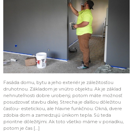
Fasáda domu, bytu a jeho exteriér je záležitosťou
druhotnou. Základom je vnútro objektu. Ak je základ
nehnuteľnosti dobre urobený, potom máte možnosť
posudzovať stavbu ďalej. Strecha je ďalšou dôležitou
časťou- estetickou, ale hlavne funkčnou. Okná, dvere
zdobia dom a zamedzujú únikom tepla. Sú teda
prioritne dôležitými. Ak toto všetko máme v poriadku,
potom je čas […]