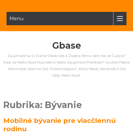
Menu
Gbase
Zaujímate Sa O Dianie Okolo Vás A Žiadna Téma Vám Nie Je Cudzia?
Radi Sa Niečo Nové Dozviete A Niečo Zaujímavé Prečítate? Využite Pestré
Informácie Zdarma Cez Online Magazín, Ktorý Nikdy Nezaháľa A Má
Vždy Niečo Nové.
Rubrika:
Bývanie
Mobilné bývanie pre viacčlennú
rodinu