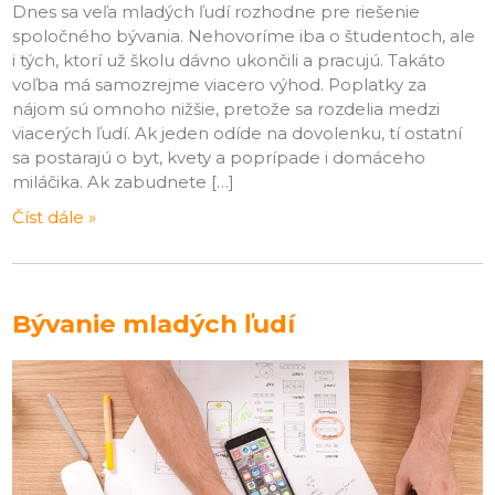
Dnes sa veľa mladých ľudí rozhodne pre riešenie
spoločného bývania. Nehovoríme iba o študentoch, ale
i tých, ktorí už školu dávno ukončili a pracujú. Takáto
voľba má samozrejme viacero výhod. Poplatky za
nájom sú omnoho nižšie, pretože sa rozdelia medzi
viacerých ľudí. Ak jeden odíde na dovolenku, tí ostatní
sa postarajú o byt, kvety a poprípade i domáceho
miláčika. Ak zabudnete […]
Číst dále »
Bývanie mladých ľudí