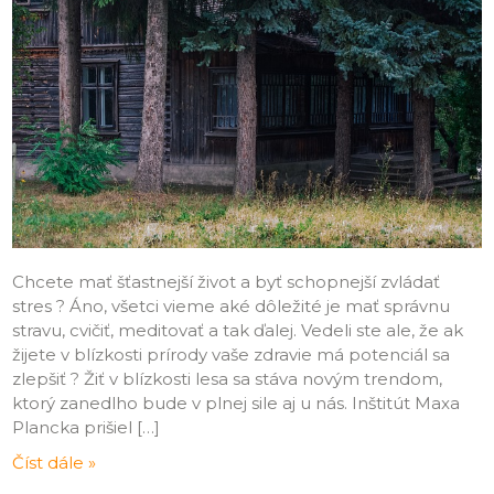
Chcete mať šťastnejší život a byť schopnejší zvládať
stres ? Áno, všetci vieme aké dôležité je mať správnu
stravu, cvičiť, meditovať a tak ďalej. Vedeli ste ale, že ak
žijete v blízkosti prírody vaše zdravie má potenciál sa
zlepšiť ? Žiť v blízkosti lesa sa stáva novým trendom,
ktorý zanedlho bude v plnej sile aj u nás. Inštitút Maxa
Plancka prišiel […]
Číst dále »