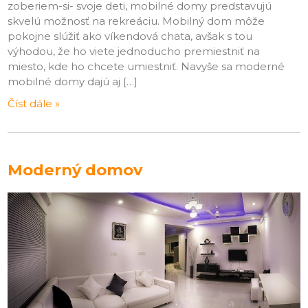
zoberiem-si- svoje deti, mobilné domy predstavujú
skvelú možnosť na rekreáciu. Mobilný dom môže
pokojne slúžiť ako víkendová chata, avšak s tou
výhodou, že ho viete jednoducho premiestniť na
miesto, kde ho chcete umiestniť. Navyše sa moderné
mobilné domy dajú aj […]
Číst dále »
Moderný domov